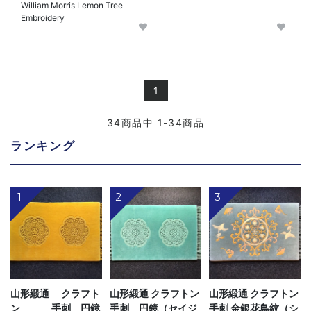
William Morris Lemon Tree
Embroidery
1
34
商品中
1-34
商品
ランキング
1
2
3
山形緞通 クラフト
山形緞通 クラフトン
山形緞通 クラフトン
ン 手刺 円鏡
手刺 円鏡（セイジ
手刺 金銀花鳥紋（シ