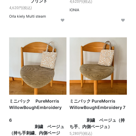
プリント
4,620円(税込)
4,620円(税込)
IONIA
Orla kiely Multi steam
ミニバック PureMorris
ミニバック PureMorris
WillowBoughEmbroidery
WillowBoughEmbroidery 7
6
刺繍 ベージュ（持
刺繍 ベージュ
ち手、内側ベージュ）
（持ち手刺繍、内側ベージ
5,280円(税込)