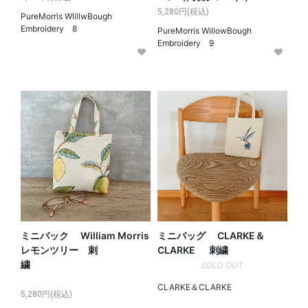
5,280円(税込)
PureMorris WlillwBough
Embroidery 8
PureMorris WillowBough
Embroidery 9
ミニバック William Morris
ミニバッグ CLARKE＆
レモンツリー 刺
CLARKE 刺繍
繍
SOLD OUT
CLARKE＆CLARKE
5,280円(税込)