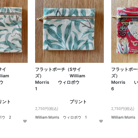
サイ
フラットポーチ（Sサイ
フラットポー
am
ズ） William
ズ） Wi
ボウ
Morris ウィロボウ
Morris
2
1
ト
プリント
プリ
2,750円(税込)
2,750円(税込)
ロボウ 2
William Morris ウィロボウ 1
William Mor