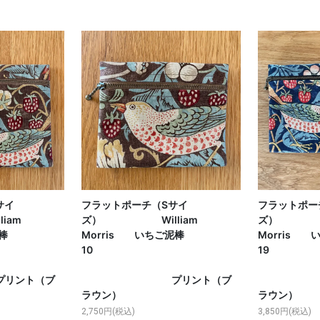
サイ
フラットポーチ（Sサイ
フラットポー
am
ズ） William
ズ） Wi
泥棒
Morris いちご泥棒
Morris
7
10
ト（ブ
プリント（ブ
プリ
ラウン）
ラウン）
2,750円(税込)
3,850円(税込)