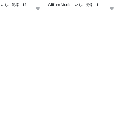
ris いちご泥棒 19
William Morris いちご泥棒 11