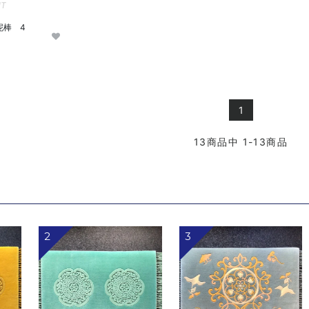
UT
ご泥棒 4
1
13
商品中
1-13
商品
2
3