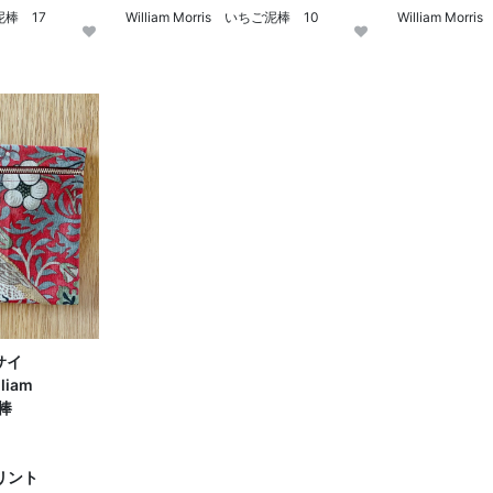
ご泥棒 17
William Morris いちご泥棒 10
William Mor
サイ
am
泥棒
4
ト