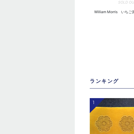
SOLD O
William Morris いち
ランキング
1