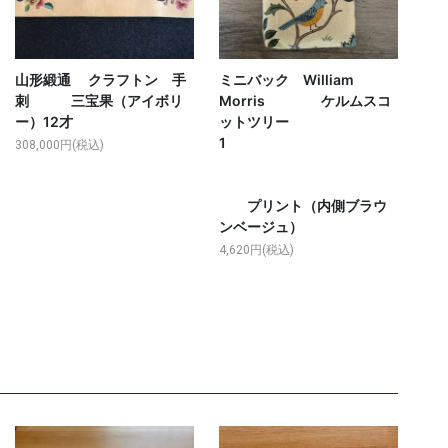
山形緞通 クラフトン 手
ミニバック William
刺 三宝果（アイボリ
Morris ケルムスコ
ー）12才
ットツリー
1
308,000円(税込)
プリント（内側ブラウ
ンベージュ）
4,620円(税込)