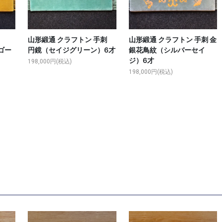
山形緞通 クラフトン 手刺
山形緞通 クラフトン 手刺 金
ゴー
円鏡（セイジグリーン）6才
銀花鳥紋（シルバーセイ
ジ）6才
198,000円(税込)
198,000円(税込)