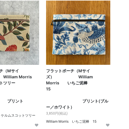
チ（Mサイ
フラットポーチ（Mサイ
liam Morris
ズ） William
ットツリー
Morris いちご泥棒
3
15
ント
プリント(ブル
ー／ホワイト）
3,850円(税込)
orris ケルムスコットツリー
William Morris いちご泥棒 15