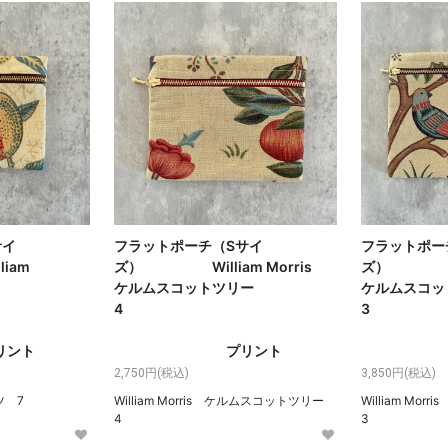
サイ
フラットポーチ（Sサイ
フラットポー
am
ズ） William Morris
ズ） Wil
ツ
ケルムスコットツリー
ケルムスコ
7
4
ト
プリント
プリ
2,750円(税込)
3,850円(税込)
ーツ 7
William Morris ケルムスコットツリー
William M
4
3