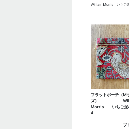
William Morris いち
フラットポーチ（M
ズ） Willi
Morris いちご
プリン