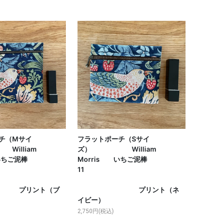
チ（Mサイ
フラットポーチ（Sサイ
lliam
ズ） William
 いちご泥棒
Morris いちご泥棒
19
11
ント（ブ
プリント（ネ
イビー）
2,750円(税込)