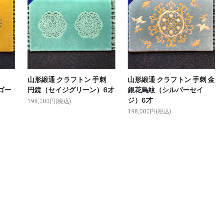
山形緞通 クラフトン 手刺
山形緞通 クラフトン 手刺 金
ゴー
円鏡（セイジグリーン）6才
銀花鳥紋（シルバーセイ
ジ）6才
198,000円(税込)
198,000円(税込)