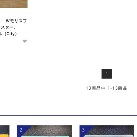
Ｗモリスフ
ースター、
（City）
1
13
商品中
1-13
商品
2
3