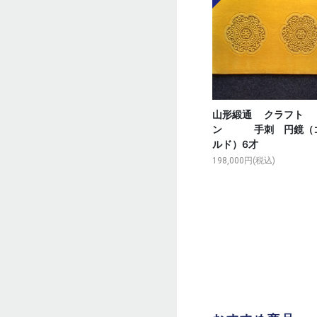
山形緞通 クラフト
ン 手刺 円鏡（
ルド）6才
198,000円(税込)