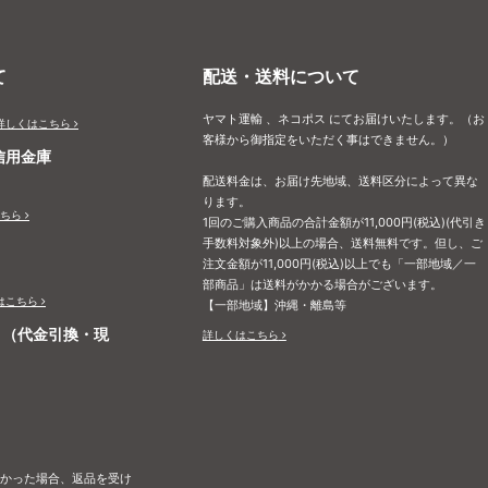
て
配送・送料について
ヤマト運輸 、ネコポス にてお届けいたします。（お
詳しくはこちら
客様から御指定をいただく事はできません。）
信用金庫
配送料金は、お届け先地域、送料区分によって異な
ります。
ちら
1回のご購入商品の合計金額が11,000円(税込)(代引き
手数料対象外)以上の場合、送料無料です。但し、ご
注文金額が11,000円(税込)以上でも「一部地域／一
部商品」は送料がかかる場合がございます。
はこちら
【一部地域】沖縄・離島等
ト（代金引換・現
詳しくはこちら
なかった場合、返品を受け