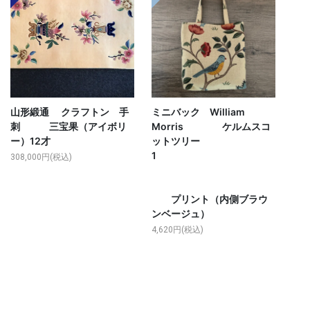
山形緞通 クラフトン 手
ミニバック William
刺 三宝果（アイボリ
Morris ケルムスコ
ー）12才
ットツリー
1
308,000円(税込)
プリント（内側ブラウ
ンベージュ）
4,620円(税込)