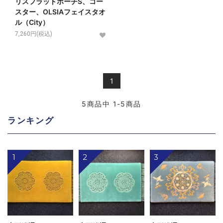
リスフラットポーチS、コー
スター、OLSIAフェイスタオ
ル（City）
7,260円(税込)
1
5
商品中
1-5
商品
ランキング
1
2
3