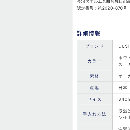
今治タオル工業組合独自の
認定番号：第2020-870号
詳細情報
ブランド
OL
ホワ
カラー
ズ、
素材
オー
産地
日本
サイズ
34c
液温
手入れ方法
ン仕
洗濯