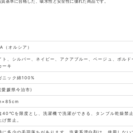
品質基準に合格した、吸水性と安全性に優れた商品です。
SIA（オルシア）
イト、シルバー、ネイビー、アクアブルー、ベージュ、ボルド
カーキ
ガニック綿100%
 (愛媛県今治市)
m×85cm
は40℃を限度とし、洗濯機で洗濯ができる、タンブル乾燥禁
上げ禁止。
時に多少の毛羽落ちがあります。塩素系漂白剤は、使用しない