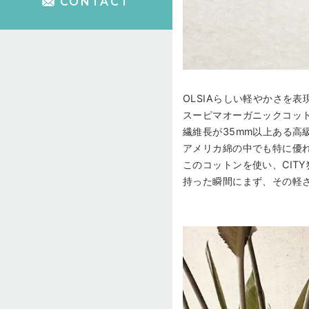
CONTACT
OLSIAらしい軽やかさを
スーピマオーガニックコッ
繊維長が35mm以上ある高級綿
アメリカ綿の中でも特に優
このコットンを使い、CIT
持った瞬間にまず、その軽