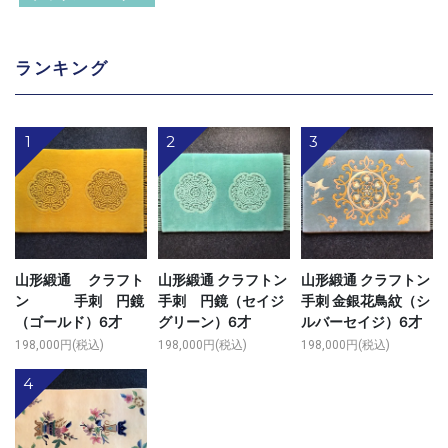
ランキング
1
2
3
山形緞通 クラフト
山形緞通 クラフトン
山形緞通 クラフトン
ン 手刺 円鏡
手刺 円鏡（セイジ
手刺 金銀花鳥紋（シ
（ゴールド）6才
グリーン）6才
ルバーセイジ）6才
198,000円(税込)
198,000円(税込)
198,000円(税込)
4