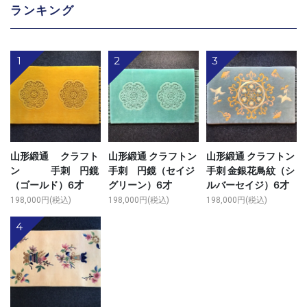
ランキング
1
2
3
山形緞通 クラフト
山形緞通 クラフトン
山形緞通 クラフトン
ン 手刺 円鏡
手刺 円鏡（セイジ
手刺 金銀花鳥紋（シ
（ゴールド）6才
グリーン）6才
ルバーセイジ）6才
198,000円(税込)
198,000円(税込)
198,000円(税込)
4