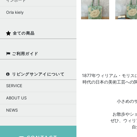
インポート
Orla kiely
全ての商品
ご利用ガイド
リビングサンアイについて
1877年ウィリアム・モリ
時代の日本の美術工芸への
SERVICE
ABOUT US
小さめの
NEWS
お散歩やシ
ぜひ、ウィリ
自