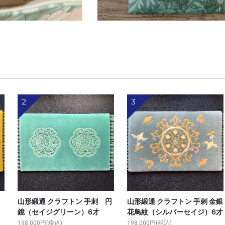
2
3
ン
山形緞通 クラフトン 手刺 円
山形緞通 クラフトン 手刺 金銀
鏡（セイジグリーン）6才
花鳥紋（シルバーセイジ）6才
198,000円(税込)
198,000円(税込)