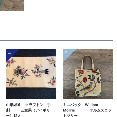
4
5
山形緞通 クラフトン 手
ミニバック William
刺 三宝果（アイボリ
Morris ケルムスコッ
ー）12才
トツリー