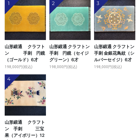
1
2
3
山形緞通 クラフト
山形緞通 クラフトン
山形緞通 クラフトン
ン 手刺 円鏡
手刺 円鏡（セイジ
手刺 金銀花鳥紋（シ
（ゴールド）6才
グリーン）6才
ルバーセイジ）6才
198,000円(税込)
198,000円(税込)
198,000円(税込)
4
山形緞通 クラフト
ン 手刺 三宝
果（アイボリー）12