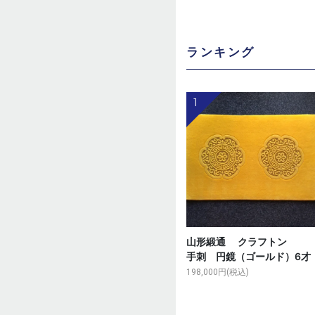
ランキング
1
山形緞通 クラフト
手刺 円鏡（ゴールド）6才
198,000円(税込)