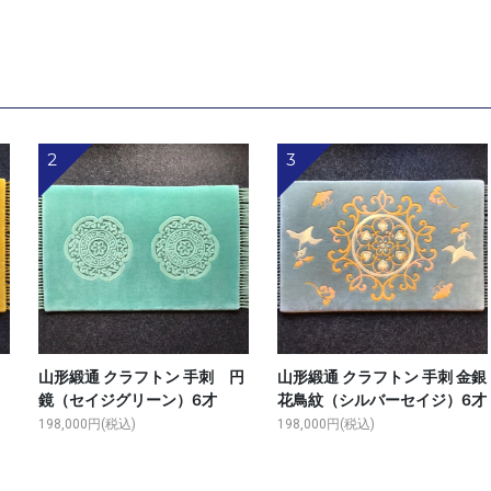
2
3
ン
山形緞通 クラフトン 手刺 円
山形緞通 クラフトン 手刺 金銀
鏡（セイジグリーン）6才
花鳥紋（シルバーセイジ）6才
198,000円(税込)
198,000円(税込)