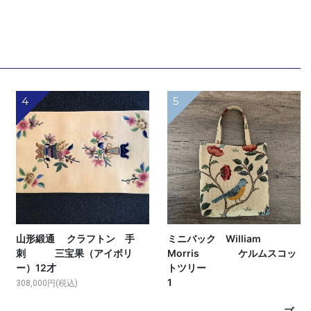
4
5
山形緞通 クラフトン 手
ミニバック William
刺 三宝果（アイボリ
Morris ケルムスコッ
ー）12才
トツリー
1
308,000円(税込)