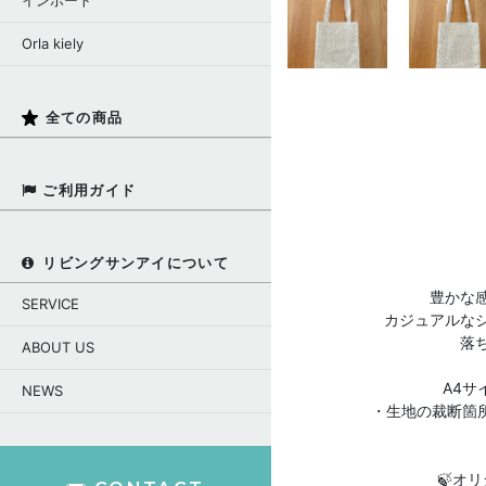
インポート
Orla kiely
全ての商品
ご利用ガイド
リビングサンアイについて
豊かな
SERVICE
カジュアルな
落
ABOUT US
A4
NEWS
・生地の裁断箇
🍃オ