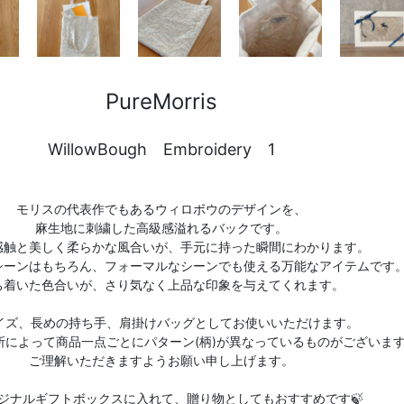
PureMorris
WillowBough Embroidery 1
モリスの代表作でもあるウィロボウのデザインを、
麻生地に刺繍した高級感溢れるバックです。
感触と美しく柔らかな風合いが、手元に持った瞬間にわかります。
シーンはもちろん、フォーマルなシーンでも使える万能なアイテムです
ち着いた色合いが、さり気なく上品な印象を与えてくれます。
サイズ、長めの持ち手、肩掛けバッグとしてお使いいただけます。
所によって商品一点ごとにパターン(柄)が異なっているものがございま
ご理解いただきますようお願い申し上げます。
リジナルギフトボックスに入れて、贈り物としてもおすすめです🍃