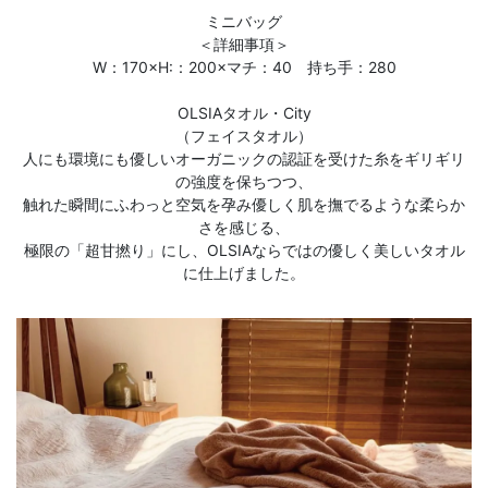
ミニバッグ
＜詳細事項＞
W：170×H:：200×マチ：40 持ち手：280
OLSIAタオル・City
（フェイスタオル）
人にも環境にも優しいオーガニックの認証を受けた糸をギリギリ
の強度を保ちつつ、
触れた瞬間にふわっと空気を孕み優しく肌を撫でるような柔らか
さを感じる、
極限の「超甘撚り」にし、OLSIAならではの優しく美しいタオル
に仕上げました。