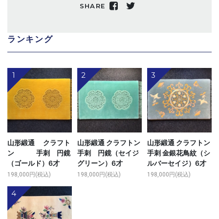
SHARE
ランキング
1
2
3
山形緞通 クラフト
山形緞通 クラフトン
山形緞通 クラフトン
ン 手刺 円鏡
手刺 円鏡（セイジ
手刺 金銀花鳥紋（シ
（ゴールド）6才
グリーン）6才
ルバーセイジ）6才
198,000円(税込)
198,000円(税込)
198,000円(税込)
4