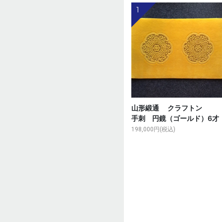
1
山形緞通 クラフト
手刺 円鏡（ゴールド）6才
198,000円(税込)