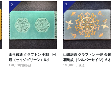
2
3
ン
山形緞通 クラフトン 手刺 円
山形緞通 クラフトン 手刺 金銀
鏡（セイジグリーン）6才
花鳥紋（シルバーセイジ）6才
198,000円(税込)
198,000円(税込)