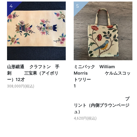
4
5
山形緞通 クラフトン 手
ミニバック William
刺 三宝果（アイボリ
Morris ケルムスコッ
ー）12才
トツリー
1
308,000円(税込)
プ
リント（内側ブラウンベージ
ュ）
4,620円(税込)