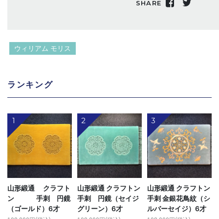
SHARE
ウィリアム モリス
ランキング
1
2
3
山形緞通 クラフト
山形緞通 クラフトン
山形緞通 クラフトン
ン 手刺 円鏡
手刺 円鏡（セイジ
手刺 金銀花鳥紋（シ
（ゴールド）6才
グリーン）6才
ルバーセイジ）6才