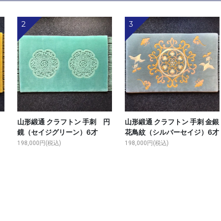
2
3
ン
山形緞通 クラフトン 手刺 円
山形緞通 クラフトン 手刺 金銀
鏡（セイジグリーン）6才
花鳥紋（シルバーセイジ）6才
198,000円(税込)
198,000円(税込)