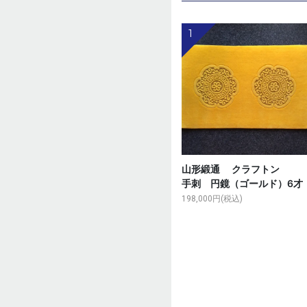
1
山形緞通 クラフト
手刺 円鏡（ゴールド）6才
198,000円(税込)