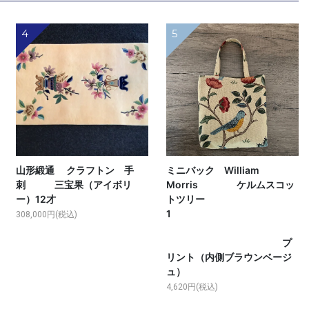
4
5
山形緞通 クラフトン 手
ミニバック William
刺 三宝果（アイボリ
Morris ケルムスコッ
ー）12才
トツリー
1
308,000円(税込)
プ
リント（内側ブラウンベージ
ュ）
4,620円(税込)