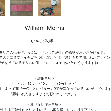
William Morris
いちご泥棒
モリスの代表作と言えば、『いちご泥棒』の絵柄が思い浮かびます。
で大切に育てたイチゴをついばむツグミ（鳥）を見て描かれたデザイン
様子を見ているモリスの優しさに、、心があたたかくなりますね。
＜詳細事項＞
・サイズ：10ｃｍ×10ｃｍ （3枚セット）
所によって商品一点ごとにパターン(柄)が異なっているものがございま
ご理解いただきますようお願い申し上げます。
＜取り扱い注意事項＞
が生じる可能性がありますので、お取り扱いにはご注意下さい。