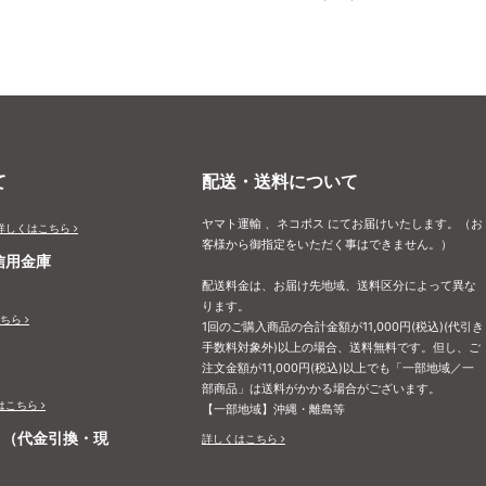
て
配送・送料について
ヤマト運輸 、ネコポス にてお届けいたします。（お
詳しくはこちら
客様から御指定をいただく事はできません。）
信用金庫
配送料金は、お届け先地域、送料区分によって異な
ります。
ちら
1回のご購入商品の合計金額が11,000円(税込)(代引き
手数料対象外)以上の場合、送料無料です。但し、ご
注文金額が11,000円(税込)以上でも「一部地域／一
部商品」は送料がかかる場合がございます。
はこちら
【一部地域】沖縄・離島等
ト（代金引換・現
詳しくはこちら