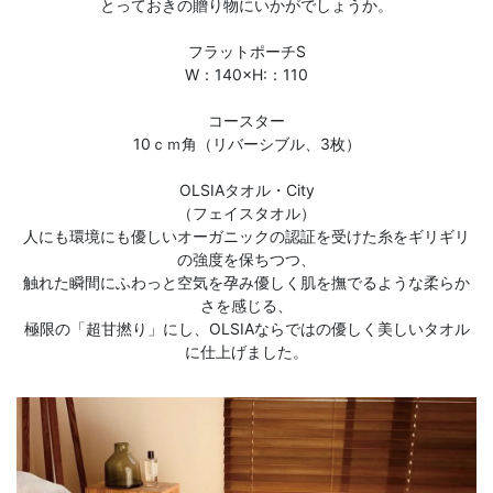
とっておきの贈り物にいかがでしょうか。
フラットポーチS
W：140×H:：110
コースター
10ｃｍ角（リバーシブル、3枚）
OLSIAタオル・City
（フェイスタオル）
人にも環境にも優しいオーガニックの認証を受けた糸をギリギリ
の強度を保ちつつ、
触れた瞬間にふわっと空気を孕み優しく肌を撫でるような柔らか
さを感じる、
極限の「超甘撚り」にし、OLSIAならではの優しく美しいタオル
に仕上げました。