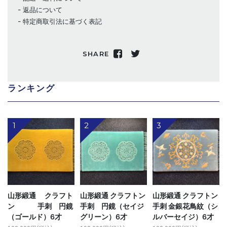
返品について
特定商取引法に基づく表記
SHARE
ランキング
1
2
3
山形緞通 クラフト
山形緞通 クラフトン
山形緞通 クラフトン
ン 手刺 円鏡
手刺 円鏡（セイジ
手刺 金銀花鳥紋（シ
（ゴールド）6才
グリーン）6才
ルバーセイジ）6才